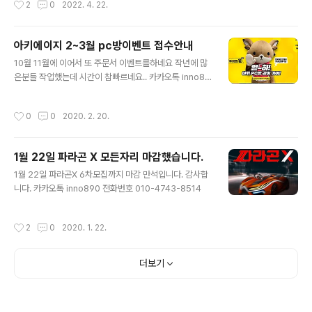
2
0
2022. 4. 22.
생략해도 문제없습니다) 입금자명..
c조 14:00 - 18:00 2자리 남음 d조 19:00 (추가작업조)
계좌번호 : 기업은행 01047438514 김강오 가격 : 150,
000원 양식보내주시면 단체카톡방 초대드립니다. 매일 시
아키에이지 2~3월 pc방이벤트 접수안내
작전에 연락드리고있습니다. 서로의 사소한 오해의 소지가
글 내용
10월 11월에 이어서 또 주문서 이벤트를하네요 작년에 많
없기 위함도 있고 해킹이나 템 분실등으로 불안해하시는
은분들 작업했는데 시간이 참빠르네요.. 카카오톡 inno89
분들이 많아 작업시작전에 템창 및 소비창 스크린샷 찍어
0 또는 https://open.kakao.com/o/sL82D0Xb -2,3
서 보내주세요.(레드pc로 진행하여 생략) 입금자명 : 로그
월 아키에지지 pc방 접속이벤트 접수방법- 2월20일~ 3
인방법(넥슨,네이버,구글 등등): 아이디: 비밀번호: 서버: 수
작성시간
0
0
2020. 2. 20.
월 19일까지 진행하는 아키에이지 pc방 이벤트 접수방법
령하실 캐릭명: 2차비번: gnd12..
입니다. 100시간 가격 65,000원 150시간 진행시 가격 9
0,000원입니다. 작업시간선택 1번. 매일 20시간씩 진행
1월 22일 파라곤 X 모든자리 마감했습니다.
00시 ~ 20시 2번.스트레이트로 100시간 또는 150시간
글 내용
진행 기업은행 01047438514 김강오 입금주시고 밑에
1월 22일 파라곤X 6차모집까지 마감 만석입니다. 감사합
양식보내주세요. 모든작업은 선입금 후 진행합니다. 입금
니다. 카카오톡 inno890 전화번호 010-4743-8514
자명 : 작업시간선택: 1번 or 2번 로그인방법: 아이디: 비밀
번호: 서버: 닉네임:
작성시간
2
0
2020. 1. 22.
더보기