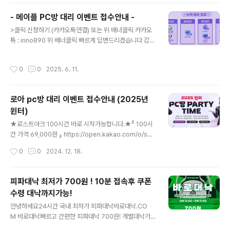
100시간 매일 10시간씩 10일간 작업합니다. -A조- 매일
새벽 02:00 ~ 12:00 (매일 10시간,주말제외가능) 2자리
- 메이플 PC방 대리 이벤트 접수안내 -
남음-B조- 매일 오후 12:00 ~ 22:00(매일 10시간,주말
글 내용
>클릭 신청하기 (카카오톡연결) 또는 위 배너클릭 카카오
제외가능)2자리 남음
톡 : inno890 위 배너클릭 빠르게 답변드리겠습니다 감사
합니다.(무조건 답변드립니다)2025년 6월 메이플 PC방
이벤트 대리 사전예약 접수 받고있습니다 ★1차 (바로시작
작성시간
0
0
2025. 6. 11.
가능) 접수중-★A조 00:00 ~ 06:00 잔여 * 250자리 *
★매일 5작업 마감B조 12:00 ~ 17:00 잔여 * 250자리
* ★매일 5작업 마감
로아 pc방 대리 이벤트 접수안내 (2025년
윈터)
글 내용
★로스트아크 100시간 바로 시작가능합니다.★『 100시
간 가격 69,000원 』 https://open.kakao.com/o/s2q
FnQPh (클릭하시면 카톡으로 연결됩니다.)또는 카카오톡
작성시간
0
0
2024. 12. 18.
inno890 이쪽으로 카톡주시면 빠르게 답변드리곘습니다.
100시간 매일 10시간씩 10일간 작업합니다. -A조- 매일
새벽 02:00 ~ 12:00 (매일 10시간,주말제외가능) 2자리
피파대낙 최저가 700원 ! 10분 접속후 쿠폰
남음-B조- 매일 오후 12:00 ~ 22:00(매일 10시간,주말
수령 대낙까지가능!
제외가능)2자리 남음
글 내용
안녕하세요24시간 국내 최저가 피파대낙바로대낙.CO
M 바로대낙빠르고 간편한 피파대낙 700원! 개별대낙가
능!xn--b20bo9bu7g1me.com 국내 최저가 700원
작성시간