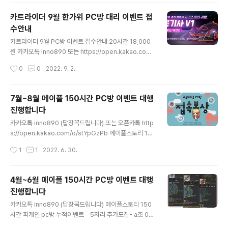
조 08:00 - 13:00 *추가모집 15자리* (휴일 무조건 10
시간) (공휴일 평일 5시간 공휴일 10시간작업) *작업소요
카트라이더 9월 한가위 PC방 대리 이벤트 접
일 14일 마무리* -1차 12월 24일 시작 a조 00:00 - 05:
수안내
00 마감 b조 08:00 - 13:00 마감 c조 14:00 - 20:00
글 내용
마감 - 2차 1월 11일 시작 A조 00:00 - 06:00 마감 B조
카트라이더 9월 PC방 이벤트 접수안내 20시간 18,000
06:00 - 12:00 마감 C조 12:00 - 18:00 마감 D조 18:
원 카카오톡 inno890 또는 https://open.kakao.com/
00 - 24:00 마감.
o/s4Mf7cze 이쪽으로 문의주시면 빠르게 답변후 접수
작성시간
0
0
2022. 9. 2.
도와드리겠습니다. 현재 접수주시면 pc방 추가 보상이벤
트가 있습니다. 빠르게 접수주세요 감사합니다
7월~8월 메이플 150시간 PC방 이벤트 대행
진행합니다
글 내용
카카오톡 inno890 (답장꼭드립니다) 또는 오픈카톡 http
s://open.kakao.com/o/stYpGzPb 메이플스토리 15
0시간 피케인 pc방 누적이벤트 - 5자리 추가모집- a조 0
작성시간
1
1
2022. 6. 30.
0:00 - 05:00 6자리 남음 b조 08:00 - 13:00 6자리 남
음 c조 14:00 - 18:00 11자리 남음 d조 19:00 (추가작업
조) 계좌번호 : 기업은행 01047438514 김강오 가격 : 1
4월~6월 메이플 150시간 PC방 이벤트 대행
30,000원 양식보내주시면 단체카톡방 초대드립니다. 매
진행합니다
일 시작전에 연락드리고있습니다. 서로의 사소한 오해의
글 내용
소지가 없기 위함도 있고 해킹이나 템 분실등으로 불안해
카카오톡 inno890 (답장꼭드립니다) 메이플스토리 150
하시는 분들이 많아 작업시작전에 템창 및 소비창 스크린
시간 피케인 pc방 누적이벤트 - 5자리 추가모집- a조 00:
샷 찍어서 보내주세요.(생략가능) (레드pc로 작업하여서
00 - 05:00 1자리 남음 b조 08:00 - 13:00 1자리 남음
작성시간