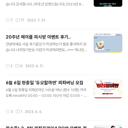
(바로시작가능 ) 접수중-★ - 바로 시작가능합니다 A조 0
습니다 감사합니다. (무조건 답변드립니다) 2023년 8월~
1:00 ~ 13:00 잔여 * 2자리 * ★매일 10시간 작업 마감
9월 메이플 방학 PC방이벤트 사전예약 접수 받고있습니
B조 11:00 ~ 22:00 잔여 * 5자..
다 30시간 사모예드 라이 + 신규의상 추가 60시간 앱솔
작성시간
7
17
2023. 7. 31.
+의상 (뭉실멍뭉이 세트 의상 예상) 90시간 피케인 + 전
투복 120시간 마약칭호 + 장패드 ★1차 (바로진행가능)
예약접수중-★ A조 01:00 ~ 13:00 잔여 * 200자리 *
20주년 메이플 피시방 이벤트 후기..
★매일 10시간 작업 마감 B조 11:00 ~ 22:00 잔여 * 3
글 내용
자리* ★매일 10시간 작업 마감 ★2차 (8월19일 시작 예
안녕하세요 사실 후기같은거 작성하는거 별로 좋아하지 않
약) 예약접수중-★ 마감임박 A조 01:00 ~ 13:00 잔여 *
습니다 너무많거든요 이런거 작성하려면요...ㅠㅠ 하나만
2/380자리* ★매일 10시간 작업 B조 11:00 ~ 22:00
큼은 자부합니다 어느 업체보다 안전하고 작업에 대한 이
잔여 * 1/380자리* ★매일 1..
해도도 높으며 고객이 니즈를 정확히 알고있습니다. 지금
작성시간
2
0
2023. 6. 11.
까지 메이플 pc방 이벤트 200시간이 있엇던때부터 (4~5
년전) > 150시간 > 90시간 정말 많은 고객분들은 만나뵈
었고 많은 작업을 하였습니다. 네이버에 'gnd대리'만 검색
6월 6일 현충일 '듀오할까연' 피파버닝 모집
해보셔도 아시겠지만 저희 매장은 6~7년전부터 있엇습니
글 내용
다. 이번 4월~6월 작업이 너무 힘든이유가 리부트 서버 접
6월 6일 현충일 피파온라인 145분 버닝 (판수 10판) 카카
속이 너무 힘들었어요 ㅠㅠ 지금까지 5년간 pc방 이벤트
오톡 inno890 00:00 ~ 03:00 150석 마감 03:00 ~ 0
하면서 제일 하드했던거같습니다. 하지만 문제없이 모두
6:00 250석 마감 06:00 ~ 09:00 250석 마감 09:00
안전하게 마무리 하였고 앞으로도 맡겨주시면 책임지고 9
~ 12:00 150석 마감 12:00 ~ 15:00 250석 마감 15:0
작성시간
3
1
2023. 6. 6.
0시간 끝까지 잘 채워드리겠습니다. 저희는 ..
0 ~ 18:00 250석 잔여좌석 60개 18:00 ~ 21:00 250
석 잔여좌석 130개 잔여좌석이 몇개없어 곧 마감 예정입
니다.