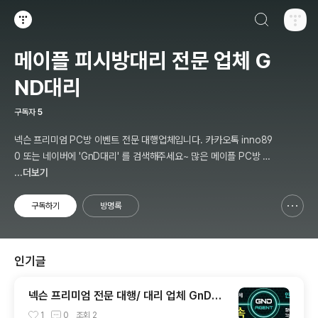
검색하기
티스토리
메이플 피시방대리 전문 업체 G
ND대리
구독자
5
넥슨 프리미엄 PC방 이벤트 전문 대행업체입니다. 카카오톡 inno89
0 또는 네이버에 'GnD대리' 를 검색해주세요~ 많은 메이플 PC방 대
리 후기가 있습니다
...더보기
구독하기
방명록
신고하기 레이어
열기
인기글
넥슨 프리미엄 전문 대행/ 대리 업체 GnD입
니다.
1
0
조회
2