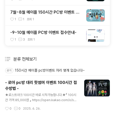
7월~8월 메이플 150시간 PC방 이벤트 대
행 진행합니다
1
1
조회
1
-9~10월 메이플 PC방 이벤트 접수안내-
1
3
조회
1
분류 전체보기
주요 글 목록
150시간 메이플 pc방이벤트 자리 몇개 없습니다~
공지
- 로아 pc방 대리 핫썸머 이벤트 100시간 접
수방법 -
글 내용
★로스트아크 100시간 바로 시작가능합니다.★『 100시
간 가격 85,000원 』 https://open.kakao.com/o/s2q
FnQPh (클릭하시면 카톡으로 연결됩니다.)또는 카카오톡
작성시간
0
0
2025. 6. 26.
inno890 이쪽으로 카톡주시면 빠르게 답변드리곘습니다.