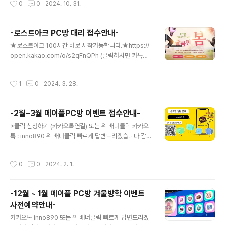
0
0
2024. 10. 31.
피파대낙!10분접속 후 쿠폰수령 대낙까지가능합니다.개별
선별대낙도 가능하며빠르고 신속정확하게 진행합니다.
-로스트아크 PC방 대리 접수안내-
글 내용
★로스트아크 100시간 바로 시작가능합니다.★https://
open.kakao.com/o/s2qFnQPh (클릭하시면 카톡으
로 연결됩니다.)또는카카오톡 inno890 이쪽으로 카톡주
시면 빠르게 답변드리곘습니다.100시간 매일 10시간씩 1
작성시간
1
0
2024. 3. 28.
0일간 작업합니다.『 100시간 가격 70,000원 』
-2월~3월 메이플PC방 이벤트 접수안내-
글 내용
>클릭 신청하기 (카카오톡연결) 또는 위 배너클릭 카카오
톡 : inno890 위 배너클릭 빠르게 답변드리겠습니다 감사
합니다.(무조건 답변드립니다) 2024년 2월~3월 메이플
방학 PC방 이벤트 대리 사전예약 접수 받고있습니다 30
작성시간
0
0
2024. 2. 1.
시간 솜사탕핑크빈 +PC방 코디템 60시간 앱솔+ 전투복
+부스터 90시간 피케인 + 전투복 +부스터링 120시간 솔
에르다3개 + 마약칭호 + 5만메포 ★1차 (바로시작가능)
-12월 ~ 1월 메이플 PC방 겨울방학 이벤트
접수중-★ A조 01:00 ~ 13:00 잔여 * 250자리 * ★매
사전예약안내-
일 10시간 작업 마감 B조 11:00 ~ 22:00 잔여 * 250자
글 내용
리* ★매일 10시간 작업 마감
카카오톡 inno890 또는 위 배너클릭 빠르게 답변드리겠